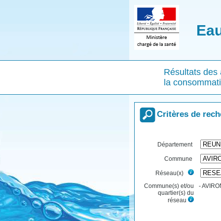
Eau
Résultats des 
la consommat
Critères de rec
Département
Commune
Réseau(x)
Commune(s) et/ou
- AVIRON
quartier(s) du
réseau