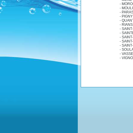
- MOR
- MOUL
- PARA
- PIGNY
- QUAN
- RIANS
- SAIN
- SAIN
- SAIN
- SAIN
- SAINT
- SOUL
- VASS
- VIGN