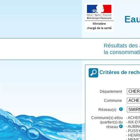
Eau
Résultats des 
la consommat
Critères de rec
Département
Commune
Réseau(x)
Commune(s) et/ou
- ACHE
quartier(s) du
- AIX-D
- AUBI
réseau
- FUSS
- HENR
- MENE