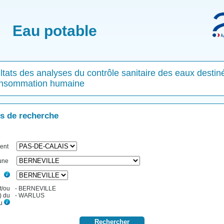
Eau potable
tats des analyses du contrôle sanitaire des eaux destin
onsommation humaine
es de recherche
ent
une
x)
t/ou
- BERNEVILLE
) du
- WARLUS
au