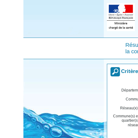
Résul
la c
Critèr
Départem
Comm
Réseau(
Commune(s) e
quartier(s
rése