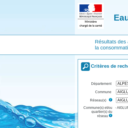
Eau
Résultats des 
la consommat
Critères de rec
Département
Commune
Réseau(x)
Commune(s) et/ou
- AIGLUN
quartier(s) du
réseau